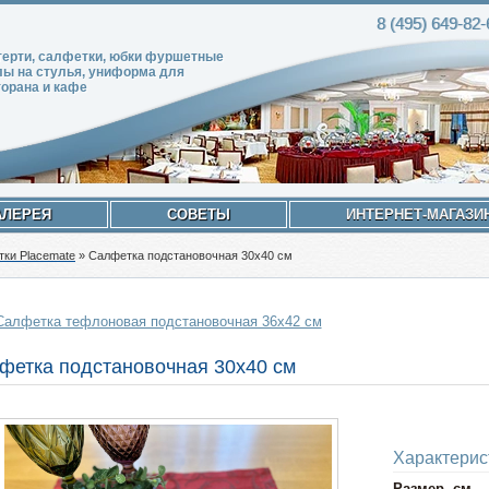
8 (495)
649-82
-
терти, салфетки, юбки фуршетные
лы на стулья, униформа для
торана и кафе
АЛЕРЕЯ
СОВЕТЫ
ИНТЕРНЕТ-МАГАЗИ
ки Placemate
»
Салфетка подстановочная 30х40 см
Салфетка тефлоновая подстановочная 36х42 см
фетка подстановочная 30х40 см
Характерис
Размер, см