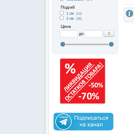
Подгиб
1 см
(12)
2 см
(26)
Цена
до