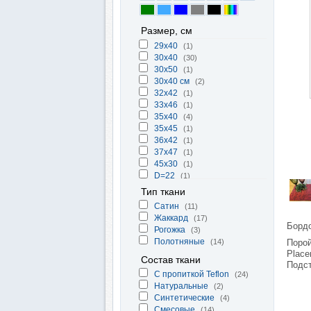
Размер, см
29x40
(1)
30x40
(30)
30x50
(1)
30х40 см
(2)
32x42
(1)
33x46
(1)
35x40
(4)
35x45
(1)
36x42
(1)
37x47
(1)
45x30
(1)
D=22
(1)
Тип ткани
Cатин
(11)
Жаккард
(17)
Бордо
Рогожка
(3)
Полотняные
(14)
Порой
Place
Состав ткани
Подст
С пропиткой Teflon
(24)
Натуральные
(2)
Синтетические
(4)
Смесовые
(14)