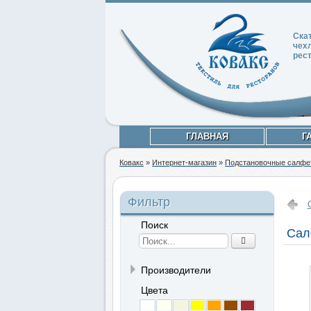
Ска
чех
рес
ГЛАВНАЯ
Г
Ковакс
»
Интернет-магазин
»
Подстановочные салфет
Фильтр
Поиск
Сал
Производители
Цвета