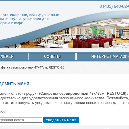
8 (495)
649-82
-
терти, салфетки, юбки фуршетные
лы на стулья, униформа для
торана и кафе
АЛЕРЕЯ
СОВЕТЫ
ИНТЕРНЕТ-МАГАЗИ
лфетка сервировочная 47х47см, RESTO-18
домить меня
алению, этот продукт (
Салфетка сервировочная 47х47см, RESTO-18
) 
едостаточно для удовлетворения запрошенного количества. Пожалуйста,
вы хотите получать уведомления о поступлении новых товаров для этого
бо!