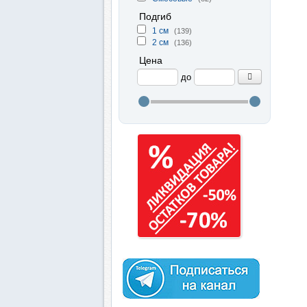
Подгиб
1 см
(139)
2 см
(136)
Цена
до