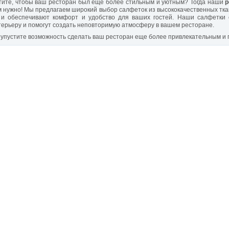
тите, чтобы ваш ресторан был еще более стильным и уютным? Тогда наши
р
м нужно! Мы предлагаем широкий выбор салфеток из высококачественных ткан
 и обеспечивают комфорт и удобство для ваших гостей. Наши салфетки
терьеру и помогут создать неповторимую атмосферу в вашем ресторане.
 упустите возможность сделать ваш ресторан еще более привлекательным и 