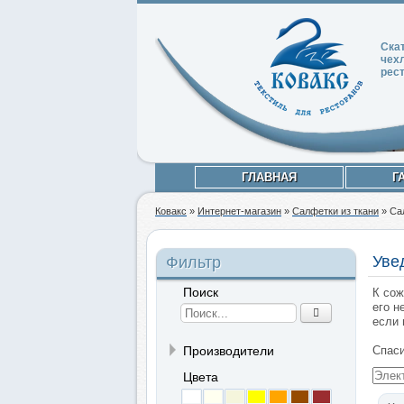
Ска
чех
рес
ГЛАВНАЯ
Г
Ковакс
»
Интернет-магазин
»
Салфетки из ткани
»
Са
Уве
Фильтр
Поиск
К сож
его н
если 
Производители
Спаси
Цвета