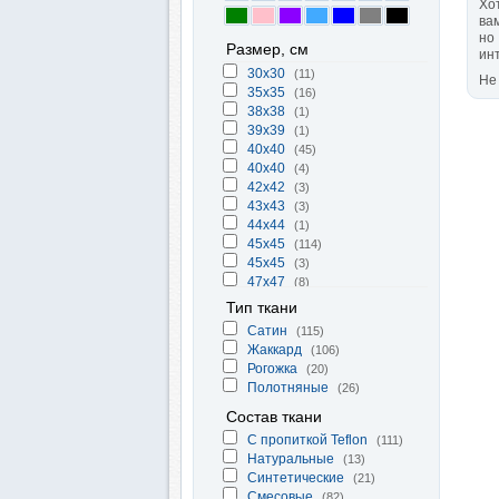
Хо
ва
но
Размер, см
ин
30x30
(11)
Не
35x35
(16)
38х38
(1)
39х39
(1)
40x40
(45)
40х40
(4)
42x42
(3)
43х43
(3)
44х44
(1)
45x45
(114)
45х45
(3)
47x47
(8)
48x48
(2)
Тип ткани
50x50
(61)
Cатин
(115)
50х50
(3)
Жаккард
(106)
52х52
(1)
Рогожка
(20)
53x53
(1)
Полотняные
(26)
Состав ткани
С пропиткой Teflon
(111)
Натуральные
(13)
Синтетические
(21)
Смесовые
(82)