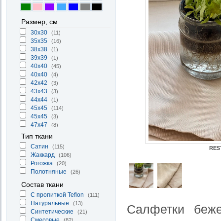
Размер, см
30x30
(11)
35x35
(16)
38х38
(1)
39х39
(1)
40x40
(45)
40х40
(4)
42x42
(3)
43х43
(3)
44х44
(1)
45x45
(114)
45х45
(3)
47x47
(8)
48x48
(2)
Тип ткани
50x50
(61)
Cатин
(115)
RES
50х50
(3)
Жаккард
(106)
52х52
(1)
Рогожка
(20)
53x53
(1)
Полотняные
(26)
Состав ткани
С пропиткой Teflon
(111)
Натуральные
(13)
Салфетки беже
Синтетические
(21)
Смесовые
(82)