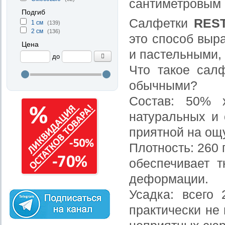
сантиметровым 
Подгиб
Салфетки
RES
1 см
(139)
2 см
(136)
это способ выр
Цена
и пастельными,
до
Что такое сал
обычными?
Состав: 50% 
натуральных и 
приятной на ощу
Плотность: 260 
обеспечивает т
деформации.
Усадка: всего 
практически не 