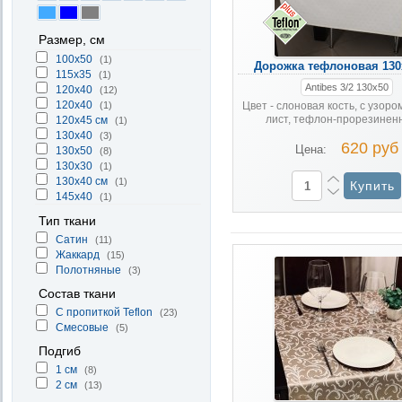
Размер, см
100x50
(1)
Дорожка тефлоновая 130
115х35
(1)
Antibes 3/2 130x50
120x40
(12)
120х40
(1)
Цвет - слоновая кость, с узоро
лист, тефлон-прорезиненна
120х45 см
(1)
130x40
(3)
620 руб
Цена:
130x50
(8)
130х30
(1)
130х40 см
(1)
145x40
(1)
Тип ткани
Cатин
(11)
Жаккард
(15)
Полотняные
(3)
Состав ткани
С пропиткой Teflon
(23)
Смесовые
(5)
Подгиб
1 см
(8)
2 см
(13)