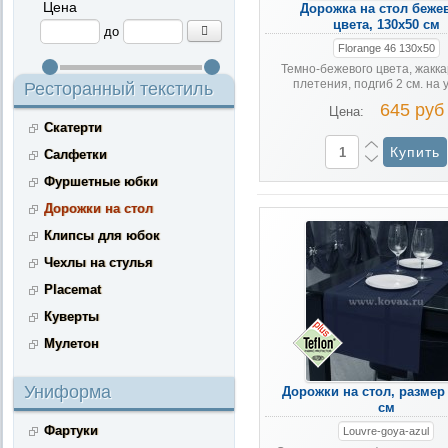
Цена
Дорожка на стол беже
цвета, 130x50 см
до
Florange 46 130x50
Темно-бежевого цвета, жакк
плетения, подгиб 2 см. на 
Ресторанный текстиль
645 руб
Цена:
Скатерти
Салфетки
Фуршетные юбки
Дорожки на стол
Клипсы для юбок
Чехлы на стулья
Placemat
Куверты
Мулетон
Униформа
Дорожки на стол, размер
см
Фартуки
Louvre-goya-azul