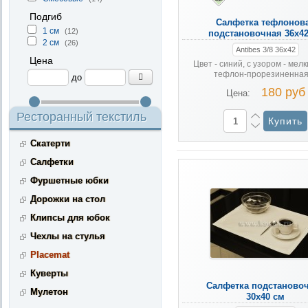
Подгиб
Салфетка тефлонов
1 см
(12)
подстановочная 36х42
2 см
(26)
Antibes 3/8 36х42
Цена
Цвет - синий, с узором - мелк
тефлон-прорезиненная 
до
180 руб
Цена:
Ресторанный текстиль
Скатерти
Салфетки
Фуршетные юбки
Дорожки на стол
Клипсы для юбок
Чехлы на стулья
Placemat
Куверты
Салфетка подстаново
Мулетон
30х40 см