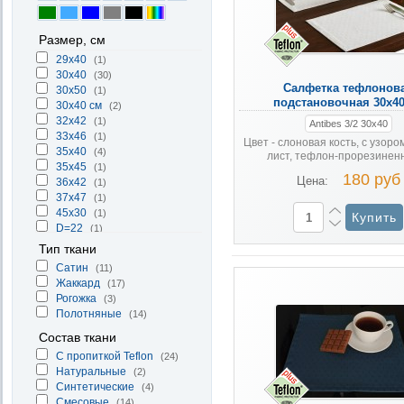
Размер, см
29x40
(1)
30x40
(30)
Салфетка тефлонов
30x50
(1)
подстановочная 30х40
30х40 см
(2)
32x42
(1)
Antibes 3/2 30х40
33x46
(1)
Цвет - слоновая кость, с узоро
35x40
(4)
лист, тефлон-прорезиненна
35x45
(1)
180 руб
Цена:
36x42
(1)
37x47
(1)
45x30
(1)
D=22
(1)
Тип ткани
Cатин
(11)
Жаккард
(17)
Рогожка
(3)
Полотняные
(14)
Состав ткани
С пропиткой Teflon
(24)
Натуральные
(2)
Синтетические
(4)
Смесовые
(14)