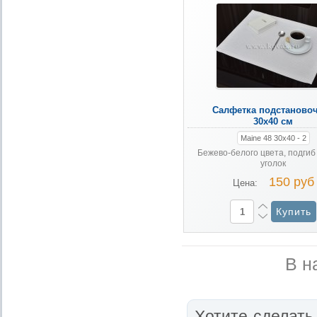
Салфетка подстаново
30х40 см
Maine 48 30х40 - 2
Бежево-белого цвета, подгиб 
уголок
150 руб
Цена:
В н
Хотите сделат