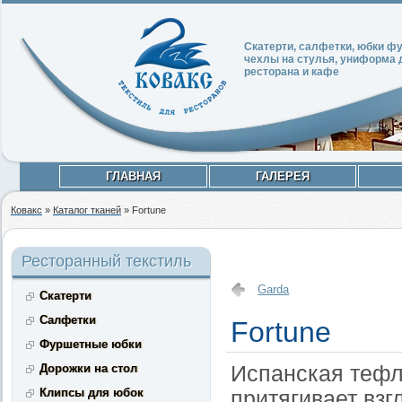
Скатерти, салфетки, юбки 
чехлы на стулья, униформа 
ресторана и кафе
ГЛАВНАЯ
ГАЛЕРЕЯ
Ковакс
»
Каталог тканей
»
Fortune
Ресторанный текстиль
Garda
Скатерти
Салфетки
Fortune
Фуршетные юбки
Дорожки на стол
Испанская тефло
Клипсы для юбок
притягивает взг