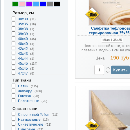
Размер, см
30x30
(11)
35x35
(16)
Салфетка тефлонов
38х38
(1)
сервировочная 35х35
39х39
(1)
40x40
(45)
Milan 1 35х35
40х40
(4)
Цвета слоновой кости, сати
42x42
(3)
плетения, подгиб 1 см. на угол
43х43
(3)
190 руб
Цена:
44х44
(1)
45x45
(114)
45х45
(3)
47x47
(8)
48x48
(2)
Тип ткани
50x50
(61)
Cатин
(115)
50х50
(3)
Жаккард
(106)
52х52
(1)
Рогожка
(20)
53x53
(1)
Полотняные
(26)
Состав ткани
С пропиткой Teflon
(111)
Натуральные
(13)
Синтетические
(21)
Смесовые
(82)