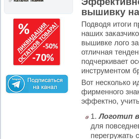
Эффективно
Каталог тканей
вышивку на
Подводя итоги п
наших заказчико
вышивке лого за
отличная тенден
подчеркивает о
инструментом б
Вот несколько и
фирменного знак
эффектно, учиты
1.
Логотип в
для повседнев
перегружать 